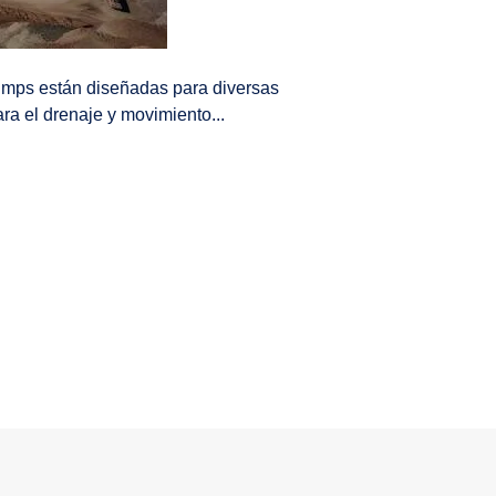
mps están diseñadas para diversas
Bombas de dre
ra el drenaje y movimiento...
su estructura 